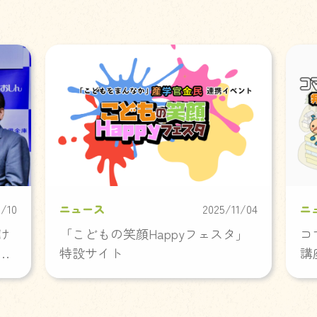
1/10
ニュース
2025/11/04
ニ
け
「こどもの笑顔Happyフェスタ」
コ
策
特設サイト
講