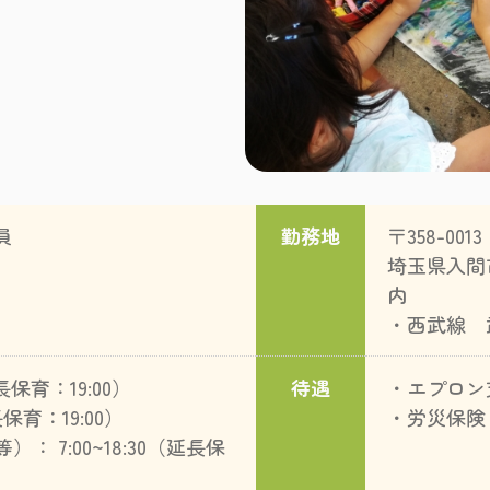
員
勤務地
〒358-0013
埼玉県入間
内
・西武線 
延長保育：19:00）
待遇
・エプロン
長保育：19:00）
・労災保険
 7:00~18:30（延長保