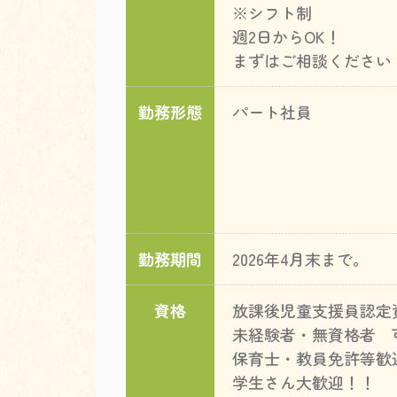
※シフト制
週2日からOK！
まずはご相談ください
勤務形態
パート社員
勤務期間
2026年4月末まで。
資格
放課後児童支援員認定
未経験者・無資格者 
保育士・教員免許等歓
学生さん大歓迎！！