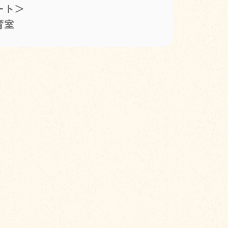
ート＞
育室